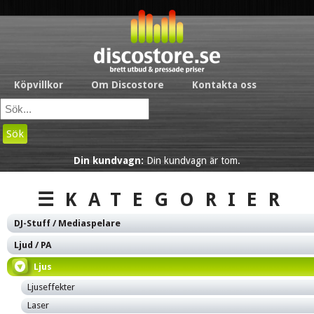
Köpvillkor
Om Discostore
Kontakta oss
Sök
Din kundvagn:
Din kundvagn är tom.
☰KATEGORIER
DJ-Stuff / Mediaspelare
Ljud / PA
Ljus
Ljuseffekter
Laser