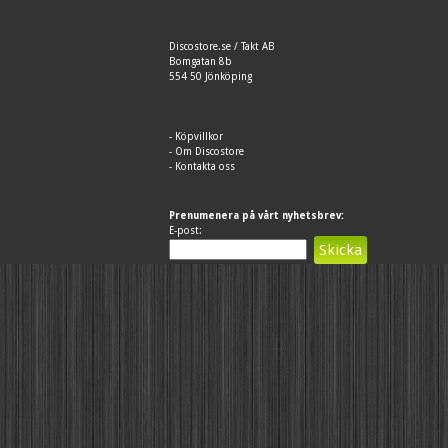
Discostore.se / Takt AB
Bomgatan 8b
554 50 Jönköping
-
Köpvillkor
-
Om Discostore
-
Kontakta oss
Prenumenera på vårt nyhetsbrev:
E-post: