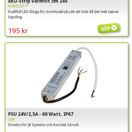
EKO-Strip Varmvit 5m 24V
KOROLED™
Kraftfull LED-Slinga för inomhusbruk.Lätt att löda då den helt saknar
kapsling.
Köp
195 kr
PSU 24V/2,5A - 60 Watt, IP67
Lyyt
Drivdon för JB Systems och Koroled 24-volt