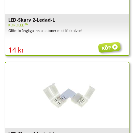
LED-Skarv 2-Ledad-L
KOROLED™
Glöm krångliga installationer med lödkolven!
Köp
14 kr