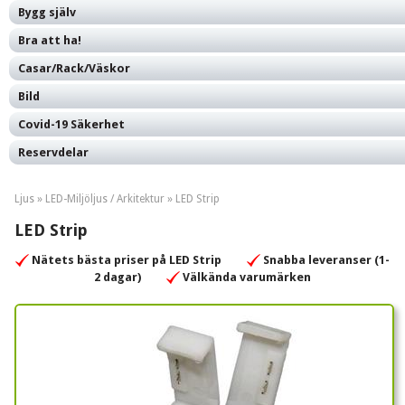
Bygg själv
Bra att ha!
Casar/Rack/Väskor
Bild
Covid-19 Säkerhet
Reservdelar
Ljus »
LED-Miljöljus / Arkitektur
»
LED Strip
LED Strip
Nätets bästa priser på LED Strip
Snabba leveranser (1-
2 dagar)
Välkända varumärken