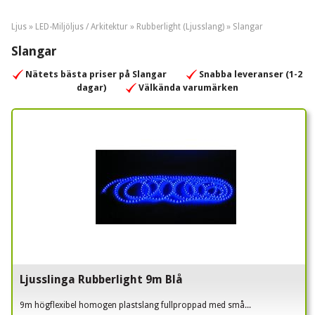
Ljus »
LED-Miljöljus / Arkitektur
»
Rubberlight (Ljusslang)
»
Slangar
Slangar
Nätets bästa priser på Slangar
Snabba leveranser (1-2
dagar)
Välkända varumärken
Ljusslinga Rubberlight 9m Blå
9m högflexibel homogen plastslang fullproppad med små...