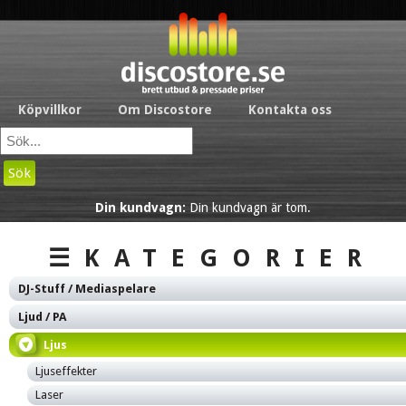
Köpvillkor
Om Discostore
Kontakta oss
Sök
Din kundvagn:
Din kundvagn är tom.
☰KATEGORIER
DJ-Stuff / Mediaspelare
Ljud / PA
Ljus
Ljuseffekter
Laser