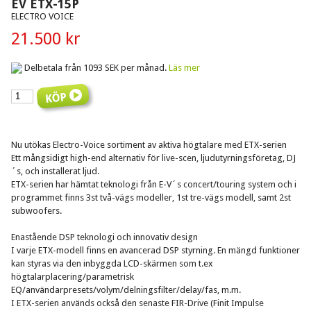
EV ETX-15P
ELECTRO VOICE
21.500 kr
Delbetala från 1093 SEK per månad.
Läs mer
Nu utökas Electro-Voice sortiment av aktiva högtalare med ETX-serien
Ett mångsidigt high-end alternativ för live-scen, ljudutyrningsföretag, DJ
´s, och installerat ljud.
ETX-serien har hämtat teknologi från E-V´s concert/touring system och i
programmet finns 3st två-vägs modeller, 1st tre-vägs modell, samt 2st
subwoofers.
Enastående DSP teknologi och innovativ design
I varje ETX-modell finns en avancerad DSP styrning. En mängd funktioner
kan styras via den inbyggda LCD-skärmen som t.ex
högtalarplacering/parametrisk
EQ/användarpresets/volym/delningsfilter/delay/fas, m.m.
I ETX-serien används också den senaste FIR-Drive (Finit Impulse