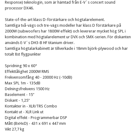
Response) teknologin, som är hämtad från E-V´s concert sound
processor DX46.
State-of-the-art klass D-förstärkare och högtalarelement.
Samtliga två-vägs och tre-vägs modeller har klass D förstärkare på
2000W (subwoofers har 1800W effekt) och levererar mycket hög SPL i
kombination med högtalarelement ur DVX och SMX-serien. För diskanten
används E-V´s DH3-B HF titanium driver.
Samtliga högtalarkabinett är tillverkade i 18mm björk-plywood och har
totalt 8st flygpunkter
Spridning 90 x 60°
Effekttålighet 2000W RMS
Frekvensomfång 40 - 20000 Hz (-10dB)
Max SPL 1m - 135dB
Delningsfrekvens 1500 Hz
Baselement - 15"
Diskant - 1,25"
Kontakter in - XLR/TRS Combo
Kontakt ut - XLR Link ut
Digital effekt - Programmerbar DSP
Mått (BxHxD) - 431 x 691 x 447 mm
Vikt 27,7 kg