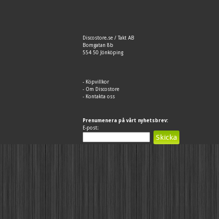
Discostore.se / Takt AB
Bomgatan 8b
554 50 Jönköping
-
Köpvillkor
-
Om Discostore
-
Kontakta oss
Prenumenera på vårt nyhetsbrev:
E-post: