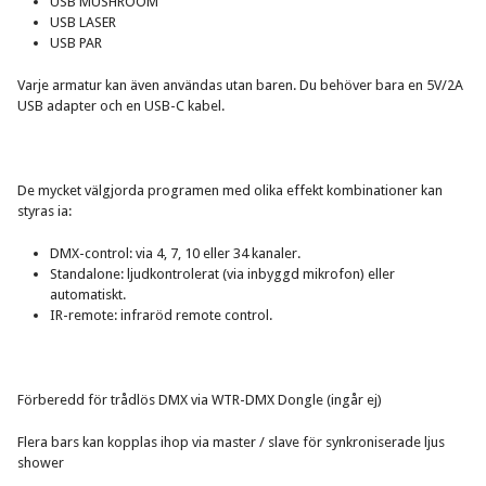
USB MUSHROOM
USB LASER
USB PAR
Varje armatur kan även användas utan baren. Du behöver bara en 5V/2A
USB adapter och en USB-C kabel.
De mycket välgjorda programen med olika effekt kombinationer kan
styras ia:
DMX-control: via 4, 7, 10 eller 34 kanaler.
Standalone: ljudkontrolerat (via inbyggd mikrofon) eller
automatiskt.
IR-remote: infraröd remote control.
Förberedd för trådlös DMX via WTR-DMX Dongle (ingår ej)
Flera bars kan kopplas ihop via master / slave för synkroniserade ljus
shower