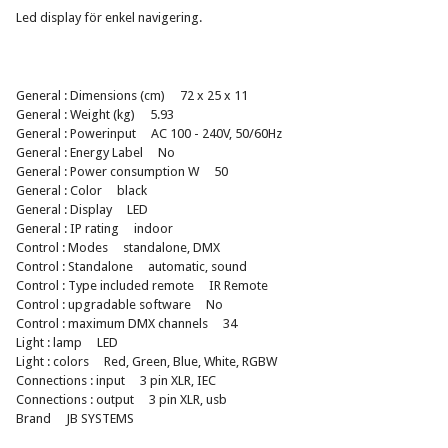
Led display för enkel navigering.
General : Dimensions (cm) 72 x 25 x 11
General : Weight (kg) 5.93
General : Powerinput AC 100 - 240V, 50/60Hz
General : Energy Label No
General : Power consumption W 50
General : Color black
General : Display LED
General : IP rating indoor
Control : Modes standalone, DMX
Control : Standalone automatic, sound
Control : Type included remote IR Remote
Control : upgradable software No
Control : maximum DMX channels 34
Light : lamp LED
Light : colors Red, Green, Blue, White, RGBW
Connections : input 3 pin XLR, IEC
Connections : output 3 pin XLR, usb
Brand JB SYSTEMS