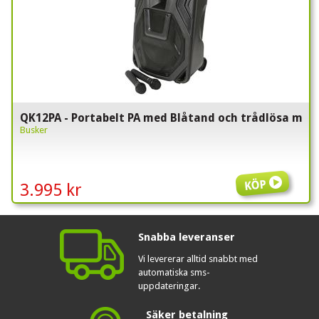
QK12PA - Portabelt PA med Blåtand och trådlösa mikro
Busker
Köp
3.995 kr
Snabba leveranser
Vi levererar alltid snabbt med
automatiska sms-
uppdateringar.
Säker betalning