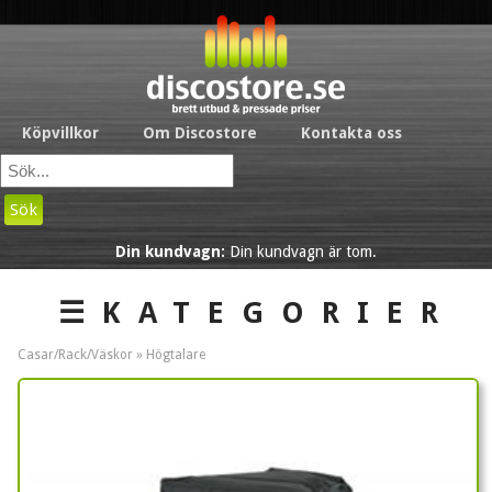
Köpvillkor
Om Discostore
Kontakta oss
Sök
Din kundvagn:
Din kundvagn är tom.
☰KATEGORIER
Casar/Rack/Väskor »
Högtalare