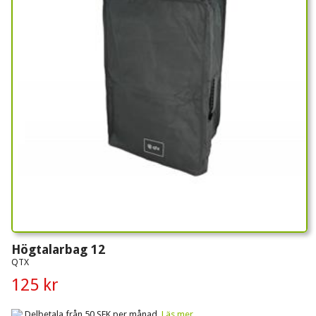
Högtalarbag 12
QTX
125 kr
Delbetala från 50 SEK per månad.
Läs mer